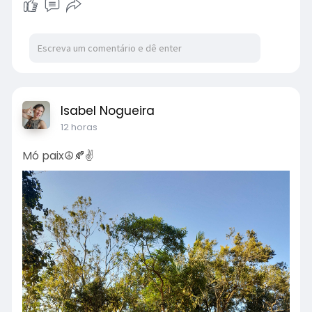
Isabel Nogueira
12 horas
Mó paix☮️🍂✌️