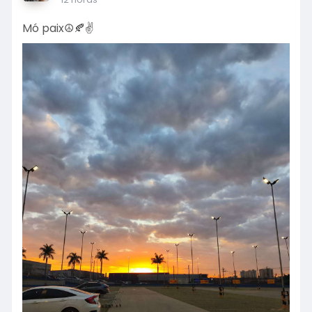
Mó paix☮️🍂✌️