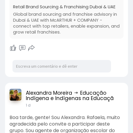
help you.
Retail Brand Sourcing & Franchising Dubai & UAE
https://mcarthurcompany.com/re....tail-brand-
Global brand sourcing and franchise advisory in
sourcing-
Dubai & UAE with McARTHUR + COMPANY -
connect with top retailers, enable expansion, and
grow retail franchises.
Alexandra Moreira
Educação
Indígena e Indígenas na Educaçã
1 d
Boa tarde, gente! Sou Alexandra. Rafaela, muito
agradecida pelo convite a participar deste
grupo. Sou agente de organização escolar do