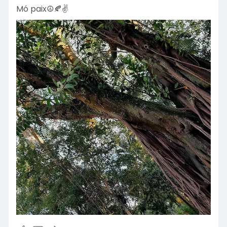
Mó paix☮️🍂✌️