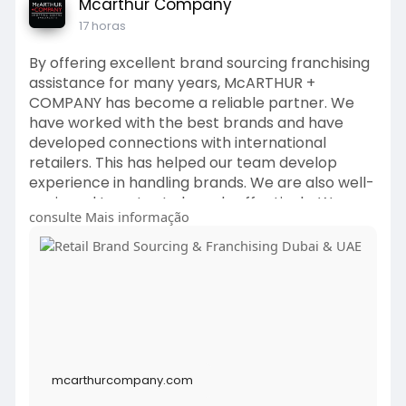
Mcarthur Company
17 horas
By offering excellent brand sourcing franchising
assistance for many years, McARTHUR +
COMPANY has become a reliable partner. We
have worked with the best brands and have
developed connections with international
retailers. This has helped our team develop
experience in handling brands. We are also well-
equipped to cater to brands effectively. We
consulte Mais informação
operate with our specialist and expert team
with a strong track record in the field. Be it retail
development advisory or other financial tasks,
our developers have ideas on managing
international brands effectively. With increasing
competition in the market, we help with
effective brand franchising and other
promotional activities. Whether you are planning
mcarthurcompany.com
to expand your brand or keep up with the
competitive market, our specialist team can