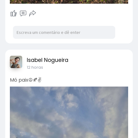
Isabel Nogueira
12 horas
Mó paix☮️🍂✌️