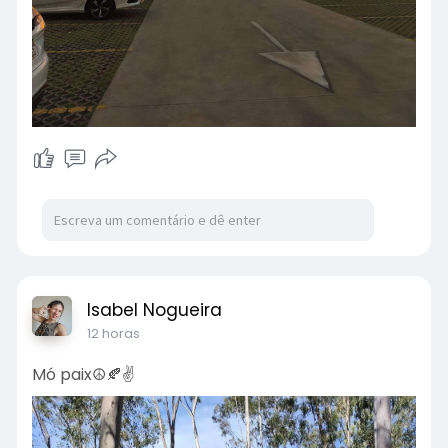
Isabel Nogueira
12 horas
Mó paix☮️🍂✌️