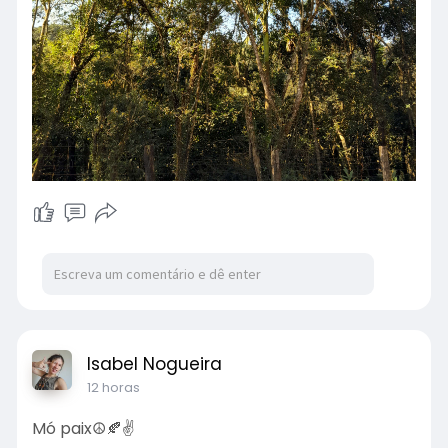
Isabel Nogueira
12 horas
Mó paix☮️🍂✌️