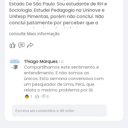
Estado De São Paulo. Sou estudante de RH e
Sociologia. Estudei Pedagogia na Uninove e
Unifesp Pimentas, porém não concluí. Não
concluí justamente por perceber que a
estrutura da educação sistêmica tem por
consulte Mais informação
objetivo, podar, moldar, engessar pessoas, seus
corpos, pensamentos e saberes e sendo uma
trabalhadora da educação percebo o quanto as
estruturas da educação regular é eficiente em
cumprir com seus objetivos. Tudo o que é
Thiago Marques
1 d
transferência de saberes não convencionais,
Compartilhamos este sentimento e
chama a minha atenção. Agradeço a
entendimento. E náo somos os
únicos. Esta semana conversava com
oportunidade de aprender mais
um pesquiador de Lima, Perú, que
relata o mesmo problema por lá.
1
·
0