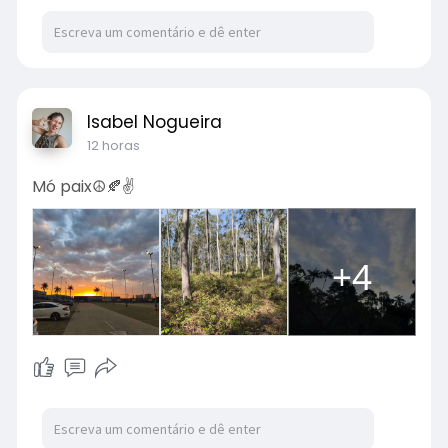
Isabel Nogueira
12 horas
Mó paix☮️🍂✌️
+4