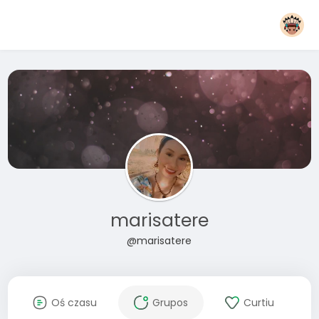
marisatere
@marisatere
Oś czasu
Grupos
Curtiu