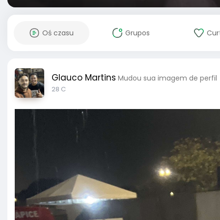
Oś czasu
Grupos
Cur
Glauco Martins
Mudou sua imagem de perfil
28 C