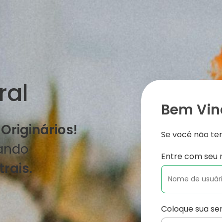
ral
Bem Vind
Originários!
Se você não t
rando
Entre com seu 
rais.
Coloque sua se