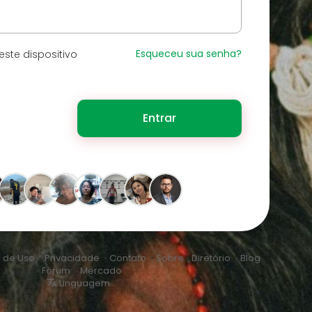
Esqueceu sua senha?
ste dispositivo
Entrar
 de Uso
•
Privacidade
•
Contato
•
Sobre
•
Diretório
•
Blog
•
Fórum
•
Mercado
Linguagem