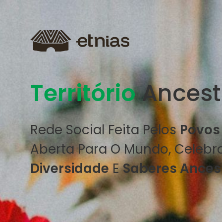
Território
Ancest
Rede Social Feita Pelos
Povos 
Aberta Para O Mundo, Celeb
Diversidade
E
Saberes Ancest